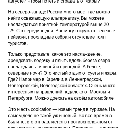
августе? Чтобы потеть и страдать от жары?
На северо-западе России много мест, где можно
найти освежающую альтернативу. Вы можете
наслаждаться приятной температурой выше 20
-25°C в середине дня. Вас могут окружать зелёные
пейзажи, прохладные озёра и отсутствие толп
туристов.
Только представьте, какое это наслаждение,
арендовать лодочку и плыть вдоль берега озера
наслаждаясь тишиной и природой. А белые,
северные ночи? Это чистый отдых от суеты и жары.
Где? Например в Карелии, в Ленинградской,
Новгородской, Вологодской областях. Очень много
интересных направлений недалеко от Москвы и
Петербурга. Можно доехать на своём автомобиле.
Это и есть coolcation — новый тренд в туризме. На
самом деле не такой уж и новый. Во все времена
были те, кто отправляется в противоположном от
всех остальных направлении. Поправка — туристов