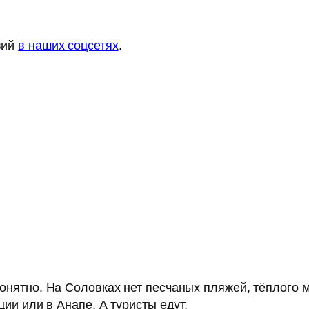
вий
в наших соцсетях
.
онятно. На Соловках нет песчаных пляжей, тёплого м
ции или в Анапе. А туристы едут.