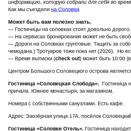
информацию, которую собрали для себя во время
Как мы съездили
на Соловки
.
Может быть вам полезно знать.
— Гостиницы на соловках стоят довольно дорого,
— На сервисах бронирования может не быть свобо
— Дороги на Соловках грунтовые. Тащить за собо
чемодана.) Тротуаров тоже пока нет (2026). Но ес
— Время выписки (
check
out
) может быть 10:00 (
Центром Большого Соловецкого острова являетс
Гостиница «Соловецкая Слобода».
Гостиница на
причала. Южнее монастыря, за магазином.
Номера с собственными санузлами. Есть кафе.
Адрес: Заозёрная улица 17А, посёлок Соловецкий
Гостиница «Соловки Отель».
Гостиница находит