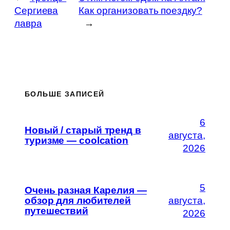
Сергиева
Как организовать поездку?
лавра
→
БОЛЬШЕ ЗАПИСЕЙ
6
Новый / старый тренд в
августа,
туризме — coolcation
2026
5
Очень разная Карелия —
обзор для любителей
августа,
путешествий
2026