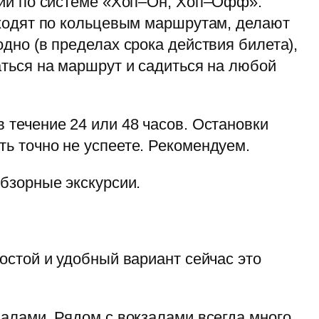
ющий по системе «Хоп–Он, Хоп–Офф».
 ходят по кольцевым маршрутам, делают
дно (в пределах срока действия билета),
аться на маршрут и садиться на любой
.
 течение 24 или 48 часов. Остановки
ь точно не успеете. Рекомендуем.
бзорные экскурсии.
остой и удобный вариант сейчас это
залами. Рядом с вокзалами всегда много