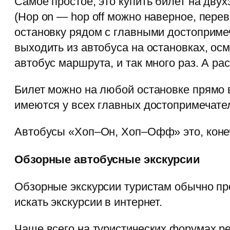
Самое простое, это купить билет на дв
(Hop on — hop off можно наверное, пер
остановку рядом с главными достопримеч
выходить из автобуса на остановках, ос
автобус маршрута, и так много раз. А ра
Билет можно на любой остановке прямо в
имеются у всех главных достопримечате
Автобусы «Хоп–Он, Хоп–Офф» это, конечн
Обзорные автобусные экскурсии
Обзорные экскурсии туристам обычно про
искать экскурсии в интернет.
Чаще всего на туристических форумах ре