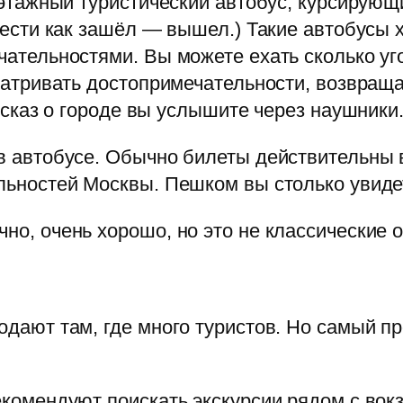
ухэтажный туристический автобус, курсиру
евести как зашёл — вышел.) Такие автобусы
ательностями. Вы можете ехать сколько уго
матривать достопримечательности, возвращ
ссказ о городе вы услышите через наушники
 автобусе. Обычно билеты действительны в
льностей Москвы. Пешком вы столько увидет
о, очень хорошо, но это не классические о
дают там, где много туристов. Но самый пр
комендуют поискать экскурсии рядом с вок