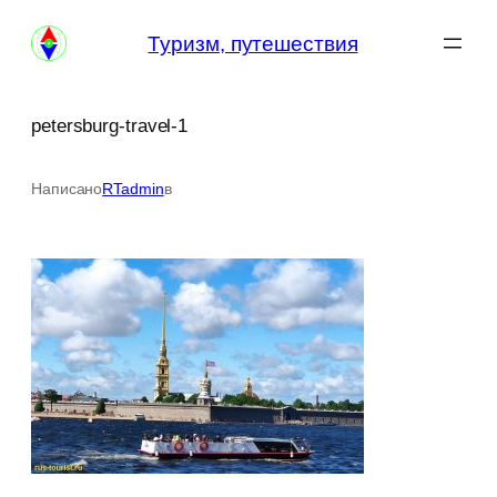
Перейти
Туризм, путешествия
к
содержимому
petersburg-travel-1
Написано
RTadmin
в