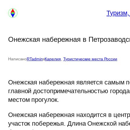
Перейти
Туризм,
к
содержимому
Онежская набережная в Петрозаводс
Написано
RTadmin
в
Карелия
, 
Туристические места России
Онежская набережная является самым по
главной достопримечательностью города
местом прогулок.
Онежская набережная находится в центре
участок побережья. Длина Онежской наб