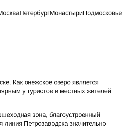
Москва
Петербург
Монастыри
Подмосковье
ке. Как онежское озеро является
лярным у туристов и местных жителей
пешеходная зона, благоустроенный
я линия Петрозаводска значительно