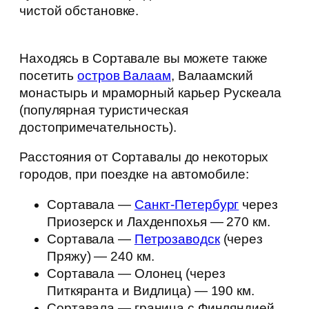
чистой обстановке.
Находясь в Сортавале вы можете также
посетить
остров Валаам
, Валаамский
монастырь и мраморный карьер Рускеала
(популярная туристическая
достопримечательность).
Расстояния от Сортавалы до некоторых
городов, при поездке на автомобиле:
Сортавала —
Санкт-Петербург
через
Приозерск и Лахденпохья — 270 км.
Сортавала —
Петрозаводск
(через
Пряжу) — 240 км.
Сортавала — Олонец (через
Питкяранта и Видлица) — 190 км.
Сортавала — граница с Финляндией