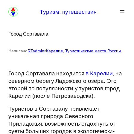
Перейти
Туризм, путешествия
к
содержимому
Город Сортавала
Написано
RTadmin
в
Карелия
, 
Туристические места России
Город Сортавала находится
в Карелии
, на
северном берегу Ладожского озера. Это
второй по популярности у туристов город
Карелии (после Петрозаводска).
Туристов в Сортавалу привлекает
уникальная природа Северного
Приладожья, возможность отдохнуть от
суеты больших городов в экологически-