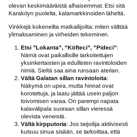
olevan keskimääräistä alhaisemmat. Etsi sitä
Karaköyn puolelta, kalamarkkinoiden läheltä.
Vinkkejä kokeneilta matkailijoilta: miten välttää
ylimaksaminen ja virheiden tekeminen.
Etsi ”Lokanta”, ”Köfteci”, ”Pideci”
:
Nämä ovat paikallisille tarkoitettujen
yksinkertaisten ja edullisten ravintoloiden
nimiä. Sieltä saa aina runsaan aterian.
Vältä Galatan sillan ravintoloita
:
Näkymä on upea, mutta hinnat ovat
korotettuja, ja laatu jättää usein paljon
toivomisen varaa. On parempi napata
kalavälipala suoraan sillan vieressä
olevista veneistä.
Vältä kirpputoria
: Jos tarjoilija aktiivisesti
kutsuu sinua sisään, se tarkoittaa, että