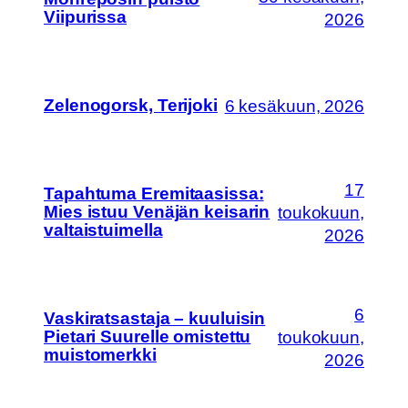
Viipurissa
2026
Zelenogorsk, Terijoki
6 kesäkuun, 2026
17
Tapahtuma Eremitaasissa:
Mies istuu Venäjän keisarin
toukokuun,
valtaistuimella
2026
6
Vaskiratsastaja – kuuluisin
Pietari Suurelle omistettu
toukokuun,
muistomerkki
2026