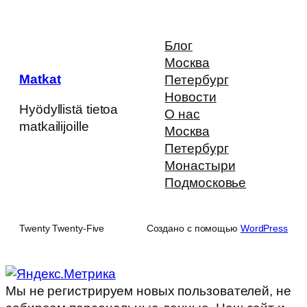
Блог
Москва
Matkat
Петербург
Новости
Hyödyllistä tietoa
О нас
matkailijoille
Москва
Петербург
Монастыри
Подмосковье
Twenty Twenty-Five
Создано с помощью
WordPress
Мы не регистрируем новых пользователей, не