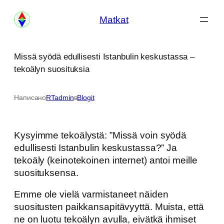
Siirry
Matkat
sisältöön
Missä syödä edullisesti Istanbulin keskustassa –
tekoälyn suosituksia
Написано
RTadmin
в
Blogit
Kysyimme tekoälystä: ”Missä voin syödä
edullisesti Istanbulin keskustassa?” Ja
tekoäly (keinotekoinen internet) antoi meille
suosituksensa.
Emme ole vielä varmistaneet näiden
suositusten paikkansapitävyyttä. Muista, että
ne on luotu tekoälyn avulla, eivätkä ihmiset