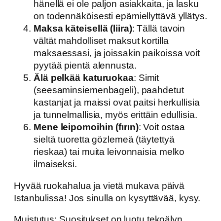
hänellä ei ole paljon asiakkaita, ja lasku
on todennäköisesti epämiellyttävä yllätys.
Maksa käteisellä (liira)
: Tällä tavoin
vältät mahdolliset maksut kortilla
maksaessasi, ja joissakin paikoissa voit
pyytää pientä alennusta.
Älä pelkää katuruokaa
: Simit
(seesaminsiemenbageli), paahdetut
kastanjat ja maissi ovat paitsi herkullisia
ja tunnelmallisia, myös erittäin edullisia.
Mene leipomoihin (fırın)
: Voit ostaa
sieltä tuoretta gözlemeä (täytettyä
rieskaa) tai muita leivonnaisia ​​​​melko
ilmaiseksi.
Hyvää ruokahalua ja vietä mukava päivä
Istanbulissa! Jos sinulla on kysyttävää, kysy.
Muistutus: Suositukset on luotu tekoälyn