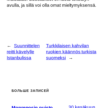
avulla, ja sillä voi olla omat mieltymyksensä.
←
Suunnittelen
Turkkilaisen kahvilan
reitti kävelylle
ruokien käännös turkista
Istanbulissa
suomeksi
→
БОЛЬШЕ ЗАПИСЕЙ
30 kesäkuun,
Monreposin puisto