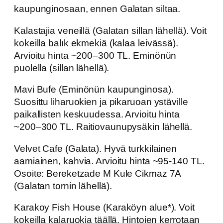
kaupunginosaan, ennen Galatan siltaa.
Kalastajia veneillä (Galatan sillan lähellä). Voit
kokeilla balık ekmekiä (kalaa leivässä).
Arvioitu hinta ~200–300 TL. Eminönün
puolella (sillan lähellä).
Mavi Bufe (Eminönün kaupunginosa).
Suosittu liharuokien ja pikaruoan ystäville
paikallisten keskuudessa. Arvioitu hinta
~200–300 TL. Raitiovaunupysäkin lähellä.
Velvet Cafe (Galata). Hyvä turkkilainen
aamiainen, kahvia. Arvioitu hinta ~95-140 TL.
Osoite: Bereketzade M Kule Cikmaz 7A
(Galatan tornin lähellä).
Karakoy Fish House (Karaköyn alue*). Voit
kokeilla kalaruokia täällä. Hintojen kerrotaan