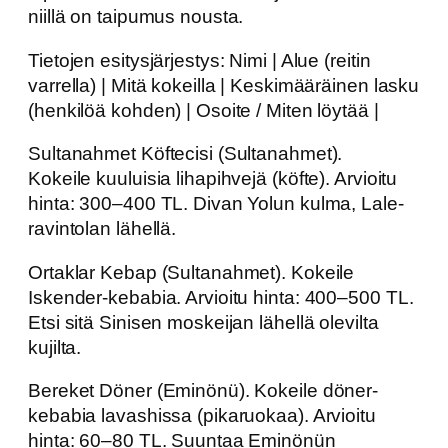
niillä on taipumus nousta.
Tietojen esitysjärjestys: Nimi | Alue (reitin
varrella) | Mitä kokeilla | Keskimääräinen lasku
(henkilöä kohden) | Osoite / Miten löytää |
Sultanahmet Köftecisi (Sultanahmet).
Kokeile kuuluisia lihapihvejä (köfte). Arvioitu
hinta: 300–400 TL. Divan Yolun kulma, Lale-
ravintolan lähellä.
Ortaklar Kebap (Sultanahmet). Kokeile
Iskender-kebabia. Arvioitu hinta: 400–500 TL.
Etsi sitä Sinisen moskeijan lähellä olevilta
kujilta.
Bereket Döner (Eminönü). Kokeile döner-
kebabia lavashissa (pikaruokaa). Arvioitu
hinta: 60–80 TL. Suuntaa Eminönün