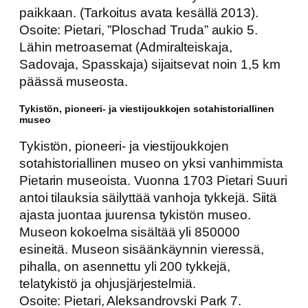
paikkaan. (Tarkoitus avata kesällä 2013).
Osoite: Pietari, ”Ploschad Truda” aukio 5.
Lähin metroasemat (Admiralteiskaja,
Sadovaja, Spasskaja) sijaitsevat noin 1,5 km
päässä museosta.
Tykistön, pioneeri- ja viestijoukkojen sotahistoriallinen
museo
Tykistön, pioneeri- ja viestijoukkojen
sotahistoriallinen museo on yksi vanhimmista
Pietarin museoista. Vuonna 1703 Pietari Suuri
antoi tilauksia säilyttää vanhoja tykkejä. Siitä
ajasta juontaa juurensa tykistön museo.
Museon kokoelma sisältää yli 850000
esineitä. Museon sisäänkäynnin vieressä,
pihalla, on asennettu yli 200 tykkejä,
telatykistö ja ohjusjärjestelmiä.
Osoite: Pietari, Aleksandrovski Park 7.