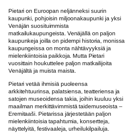
Pietari on Euroopan neljänneksi suurin
kaupunki, pohjoisin miljoonakaupunki ja yksi
Venäjän suosituimmista
matkailukaupungeista. Venäjällä on paljon
kaupunkeja joilla on pidempi historia, monissa
kaupungeissa on monta nähtävyyksiä ja
mielenkiintoisia paikkoja. Mutta Pietari
vuosittain houkuttelee paljon matkailijoita
Venäjältä ja muista maista.
Pietari vetää ihmisiä puoleensa
arkkitehtuurinsa, palatsiensa, teatteriensa ja
satojen museoidensa takia, joihin kuuluu yksi
maailman merkittävimmistä taidemuseoista –
Eremitaaši. Pietarissa järjestetään paljon
mielenkiintoisia tapahtumia, konsertteja,
näyttelyitä, festivaaleja, urheilukilpailuja.