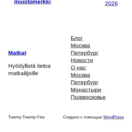
muistomerkki
2026
Блог
Москва
Matkat
Петербург
Новости
Hyödyllistä tietoa
О нас
matkailijoille
Москва
Петербург
Монастыри
Подмосковье
Twenty Twenty-Five
Создано с помощью
WordPress