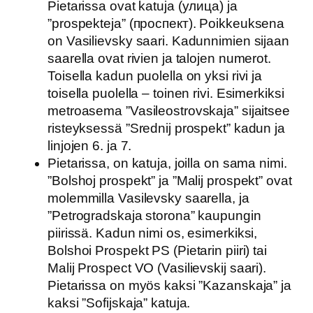
Pietarissa ovat katuja (улица) ja
”prospekteja” (проспект). Poikkeuksena
on Vasilievsky saari. Kadunnimien sijaan
saarella ovat rivien ja talojen numerot.
Toisella kadun puolella on yksi rivi ja
toisella puolella – toinen rivi. Esimerkiksi
metroasema ”Vasileostrovskaja” sijaitsee
risteyksessä ”Srednij prospekt” kadun ja
linjojen 6. ja 7.
Pietarissa, on katuja, joilla on sama nimi.
”Bolshoj prospekt” ja ”Malij prospekt” ovat
molemmilla Vasilevsky saarella, ja
”Petrogradskaja storona” kaupungin
piirissä. Kadun nimi os, esimerkiksi,
Bolshoi Prospekt PS (Pietarin piiri) tai
Malij Prospect VO (Vasilievskij saari).
Pietarissa on myös kaksi ”Kazanskaja” ja
kaksi ”Sofijskaja” katuja.