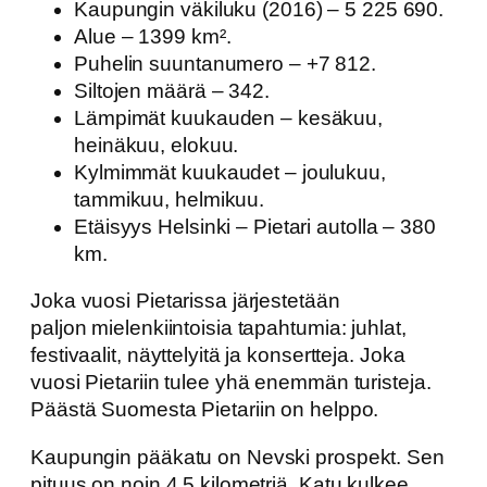
Kaupungin väkiluku (2016) – 5 225 690.
Alue – 1399 km².
Puhelin suuntanumero – +7 812.
Siltojen määrä – 342.
Lämpimät kuukauden – kesäkuu,
heinäkuu, elokuu.
Kylmimmät kuukaudet – joulukuu,
tammikuu, helmikuu.
Etäisyys Helsinki – Pietari autolla – 380
km.
Joka vuosi Pietarissa järjestetään
paljon mielenkiintoisia tapahtumia: juhlat,
festivaalit, näyttelyitä ja konsertteja. Joka
vuosi Pietariin tulee yhä enemmän turisteja.
Päästä Suomesta Pietariin on helppo.
Kaupungin pääkatu on Nevski prospekt. Sen
pituus on noin 4,5 kilometriä. Katu kulkee