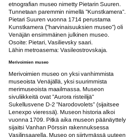
etnografian museo nimetty Pietarin Suuren.
Tunnetaan paremmin nimellä ”Kunstkamera”.
Pietari Suuren vuonna 1714 perustama
Kunstkamera (”harvinaisuuksien museo”) oli
Venäjän ensimmäinen julkinen museo.
Osoite: Pietari, Vasilievsky saari.
Lähin metroasema: Vasileostrovskaja.
Merivoimien museo
Merivoimien museo on yksi vanhimmista
museoista Venäjällä, yksi suurimmista
merimuseoista maailmassa. Museon
sivuliikkeitä ovat ”Aurora risteilijä”
Sukellusvene D-2 ”Narodovolets” (sijaitsee
Lenexpo vieressä). Museon historia alkoi
vuonna 1709. Pitkä aika museon päänäyttely
sijaitsi Vanhan Pörssin rakennuksessa
Vasilinsaarella. Museo on siirtymässä uuteen