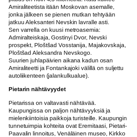
Amiraliteetista itään Moskovan asemalle,
jonka jälkeen se pienen mutkan tehtyään
jatkuu Aleksanteri Nevskin lavralle asti.
Sen varrella on kuusi metroasemia:
Admiralteiskaja, Gostinyi Dvor, Nevski
prospekt, Ploštšad Vosstanija, Majakovskaja,
Ploštšad Aleksandra Nevskogo.
Suurien juhlapäivien aikana kadun osan
Amiraliteetti ja Fontankajoki välillä on suljettu
autoliikenteen (jalankulkualue).
Pietarin nähtävyydet
Pietarissa on valtavasti nähtävää.
Kaupungissa on paljon nähtävyyksiä ja
mielenkiintoisia paikkoja turisteille. Kaupungin
tunnetuimpia kohteita ovat Eremitaasi, Pietari-
Paavalin linnoitus, Venäläinen museo, Kirkko