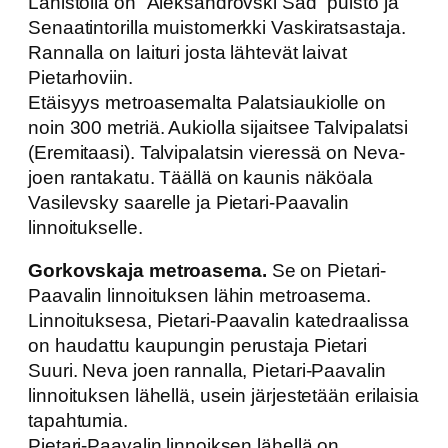
Lähistöllä on ”Aleksandrovski Sad” puisto ja
Senaatintorilla muistomerkki Vaskiratsastaja.
Rannalla on laituri josta lähtevät laivat
Pietarhoviin.
Etäisyys metroasemalta Palatsiaukiolle on
noin 300 metriä. Aukiolla sijaitsee Talvipalatsi
(Eremitaasi). Talvipalatsin vieressä on Neva-
joen rantakatu. Täällä on kaunis näköala
Vasilevsky saarelle ja Pietari-Paavalin
linnoitukselle.
Gorkovskaja metroasema.
Se on Pietari-
Paavalin linnoituksen lähin metroasema.
Linnoituksesa, Pietari-Paavalin katedraalissa
on haudattu kaupungin perustaja Pietari
Suuri. Neva joen rannalla, Pietari-Paavalin
linnoituksen lähellä, usein järjestetään erilaisia
tapahtumia.
Pietari-Paavalin linnoiksen lähellä on