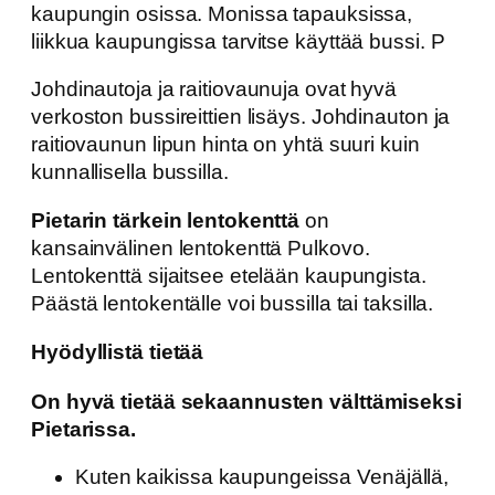
kaupungin osissa. Monissa tapauksissa,
liikkua kaupungissa tarvitse käyttää bussi. P
Johdinautoja ja raitiovaunuja ovat hyvä
verkoston bussireittien lisäys. Johdinauton ja
raitiovaunun lipun hinta on yhtä suuri kuin
kunnallisella bussilla.
Pietarin tärkein lentokenttä
on
kansainvälinen lentokenttä Pulkovo.
Lentokenttä sijaitsee etelään kaupungista.
Päästä lentokentälle voi bussilla tai taksilla.
Hyödyllistä tietää
On hyvä tietää sekaannusten välttämiseksi
Pietarissa.
Kuten kaikissa kaupungeissa Venäjällä,