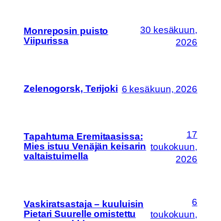
30 kesäkuun,
Monreposin puisto
Viipurissa
2026
Zelenogorsk, Terijoki
6 kesäkuun, 2026
17
Tapahtuma Eremitaasissa:
Mies istuu Venäjän keisarin
toukokuun,
valtaistuimella
2026
6
Vaskiratsastaja – kuuluisin
Pietari Suurelle omistettu
toukokuun,