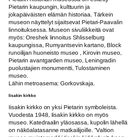
Pietarin kaupungin, kulttuurin ja
jokapäiväisten elämän historiaa. Tärkein
museon näyttelyt sijaitsevat Pietari-Paavalin
linnoituksessa. Museon sivuliikkeitä ovat
myös: Oreshek linnoitus Shlisselburg
kaupungissa, Rumyantsevin kartano, Block
runoilijan huoneisto museo , Kirovin museo,
Pietarin avantgarden museo, Leningradin
puolustajien monumentti, Tulostaminen
museo.
Lähin metroasema: Gorkovskaja.
Iisakin kirkko
Iisakin kirkko on yksi Pietarin symboleista.
Vuodesta 1948, Iisakin kirkko on myös
museo. Katedraalin yläosassa, kupolin lähellä
on näköalatasanne matkailijoille. ”Valtion