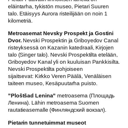
eläintarha, tykistön museo, Pietari Suuren
talo. Etäisyys Aurora risteilijään on noin 1
kilometriä.
Metroasemat Nevsky Prospekt ja Gostini
Dvor.
Nevski Prospektin ja Griboyedov Canal
risteyksessä on Kazanin katedraali, Kirjojen
talo (Singer talo). Nevski Prospektilta etelään,
Griboyedov Kanal yli on kuuluisan Pankkisilta.
Nevski Prospektilta pohjoiseen
sijaitsevat: Kirkko Veren Päälä, Venäläisen
taiteen museo, Kesäpuutarha puisto.
”Ploštšad Lenina”
metroasema (Площадь
Ленина). Lähin metroasema Suomen
rautatieasemalle (Финляндский вокзал).
Pietarin tunnetuimmat museot