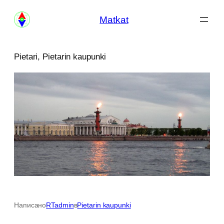
Siirry
Matkat
sisältöön
Pietari, Pietarin kaupunki
Написано
RTadmin
в
Pietarin kaupunki