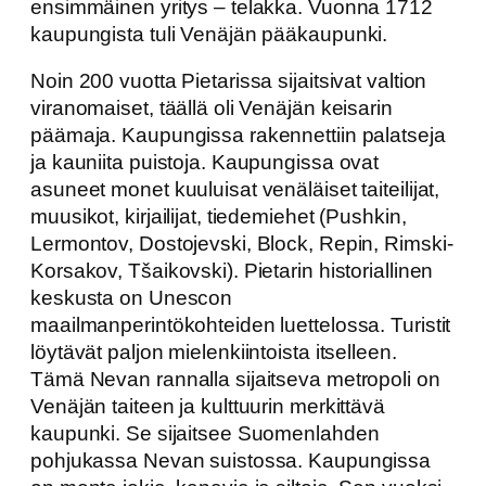
ensimmäinen yritys – telakka. Vuonna 1712
kaupungista tuli Venäjän pääkaupunki.
Noin 200 vuotta Pietarissa sijaitsivat valtion
viranomaiset, täällä oli Venäjän keisarin
päämaja. Kaupungissa rakennettiin palatseja
ja kauniita puistoja. Kaupungissa ovat
asuneet monet kuuluisat venäläiset taiteilijat,
muusikot, kirjailijat, tiedemiehet (Pushkin,
Lermontov, Dostojevski, Block, Repin, Rimski-
Korsakov, Tšaikovski). Pietarin historiallinen
keskusta on Unescon
maailmanperintökohteiden luettelossa. Turistit
löytävät paljon mielenkiintoista itselleen.
Tämä Nevan rannalla sijaitseva metropoli on
Venäjän taiteen ja kulttuurin merkittävä
kaupunki. Se sijaitsee Suomenlahden
pohjukassa Nevan suistossa. Kaupungissa