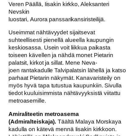
Veren Päällä, Iisakin kirkko, Aleksanteri
Nevskin
luostari, Aurora panssarikansiristeilijä.
Useimmat nähtävyydet sijaitsevat
suhteellisesti pienellä alueella kaupungin
keskiosassa. Usein voit liikkua paikasta
toiseen kävellen ja nähdä monet Pietarin
palatsit, kirkot ja sillat. Mene Neva-
joen rantakadulle Talvipalatsin lähellä ja katso
parhaat Pietarin näkymät. Kanavaristeily on
myös hyvä tapa tutustua kaupunkiin. Sivulla
tiedot kuuluisimmista nähtävyyksistä viitattu
metroasemille.
Amiraliteetin metroasema
(Admiralteiskaja).
Täältä Malaya Morskaya
kadulla on kätevä mennä Iisakin kirkkoon.