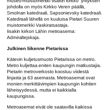
museo-muistomerkki Iisakin kirkko” yrityksen
johdolla on myös Kirkko Veren päällä,
Smolnan katedraali, Sapsonievsky katedraali.
Katedraali lähellä on kuuluisa Pietari Suuren
muistomerkki Vaskiratsastaja.
Iisakin kirkon Lähin metroasema:
Admiraltejskaja.
Julkinen liikenne Pietarissa
Kätevin kuljetusmuoto Pietarissa on metro.
Metro kuljettaa eniten kaupungin matkustajia.
Pietarin metroverkosto koostuu viidestä
linjasta ja 63 asemasta. Metroasemat ovat
monien merkittävimpien kaupungin kohtien
läheisyydessä, mutta ei kaikkialla
kaupungissa.
Metroasemat eivät ole saatavilla kaikissa