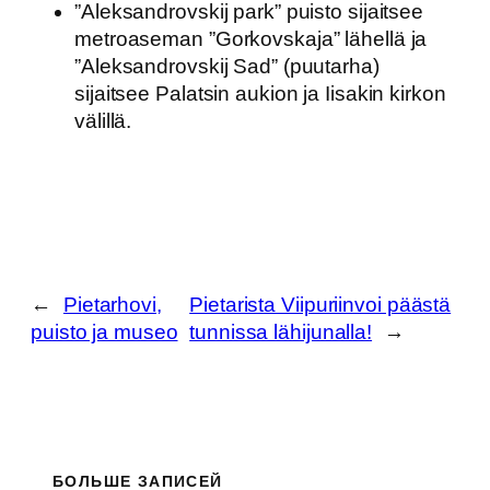
”Aleksandrovskij park” puisto sijaitsee
metroaseman ”Gorkovskaja” lähellä ja
”Aleksandrovskij Sad” (puutarha)
sijaitsee Palatsin aukion ja Iisakin kirkon
välillä.
←
Pietarhovi,
Pietarista Viipuriinvoi päästä
puisto ja museo
tunnissa lähijunalla!
→
БОЛЬШЕ ЗАПИСЕЙ