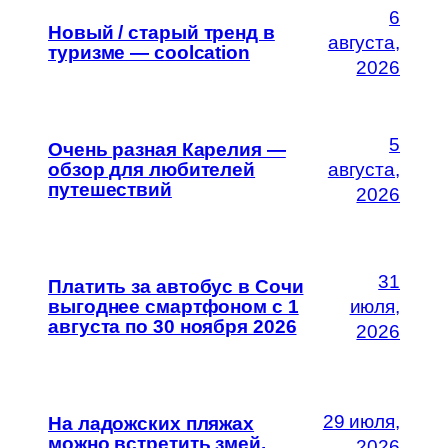
6
Новый / старый тренд в
августа,
туризме — coolcation
2026
5
Очень разная Карелия —
обзор для любителей
августа,
путешествий
2026
31
Платить за автобус в Сочи
выгоднее смартфоном с 1
июля,
августа по 30 ноября 2026
2026
29 июля,
На ладожских пляжах
можно встретить змей.
2026