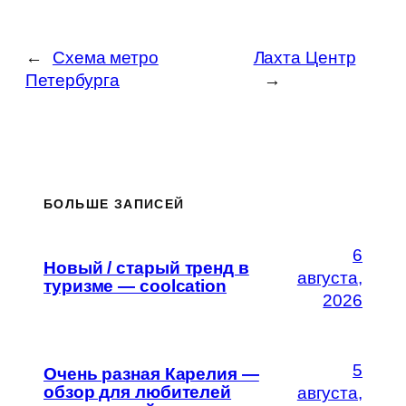
←
Схема метро
Лахта Центр
Петербурга
→
БОЛЬШЕ ЗАПИСЕЙ
6
Новый / старый тренд в
августа,
туризме — coolcation
2026
5
Очень разная Карелия —
обзор для любителей
августа,