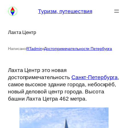
Перейти
Туризм, путешествия
к
содержимому
Лахта Центр
Написано
RTadmin
в
Достопримечательности Петербурга
Лахта Центр это новая
достопримечательность
Санкт-Петербурга
,
самое высокое здание города, небоскрёб,
новый деловой центр города. Высота
башни Лахта Цетра 462 метра.