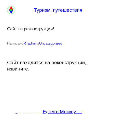
Перейти
Туризм, путешествия
к
содержимому
Сайт на реконструкции!
Написано
RTadmin
в
Uncategorized
Сайт находится на реконструкции,
извините.
Едем в Москву —